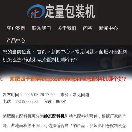
客户案例
联系我们
关于我们
问答
新闻中心
产品中心
您的当前位置：
首页
>
新闻中心
>
常见问题
> 菌肥四仓配料
机怎么选?静态和动态配料机哪个好?
菌肥四仓配料机怎么选?静态和动态配料机哪个好?
发布时间： 2026-05-26 17:20
来源：常见问题
电话：17319777703
阅读：
867次
菌肥四仓配料机可分为
静态配料机
和动态配料机两种，根据厂家的产
能、占地面积等不同，可选择适合自己的产品，那菌肥四仓配料机怎