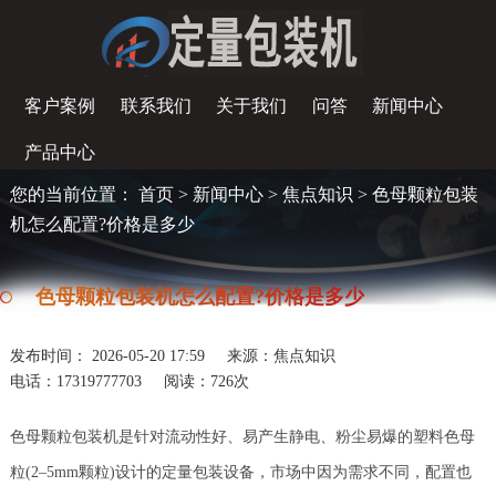
客户案例
联系我们
关于我们
问答
新闻中心
产品中心
您的当前位置：
首页
>
新闻中心
>
焦点知识
> 色母颗粒包装
机怎么配置?价格是多少
色母颗粒包装机怎么配置?价格是多少
发布时间： 2026-05-20 17:59
来源：焦点知识
电话：17319777703
阅读：
726次
色母颗粒包装机是针对流动性好、易产生静电、粉尘易爆的塑料色母
粒(2–5mm颗粒)设计的定量包装设备，市场中因为需求不同，配置也