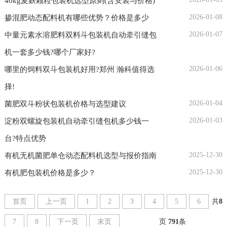
40kg麦麸颗粒包装机选型原则(含安装与价格)
2026-01-08
掺混肥动态配料机有哪些优势？价格是多少
2026-01-07
中量元素水溶肥料双料斗包装机自动牵引缝包
机一套多少钱?哪个厂家好?
2026-01-06
哪里的饲料双斗包装机好用?郑州 瀚科值得选
择!
2026-01-04
菌肥双斗粉状包装机价格与选型建议
2026-01-03
淀粉双螺旋包装机自动牵引缝包机多少钱一
台?特点优势
2025-12-30
有机无机菌肥单仓动态配料机选型与报价指南
2025-12-30
有机肥包装机价格是多少？
首页
上一页
1
2
3
4
5
6
共
8
7
8
下一页
末页
页
791
条