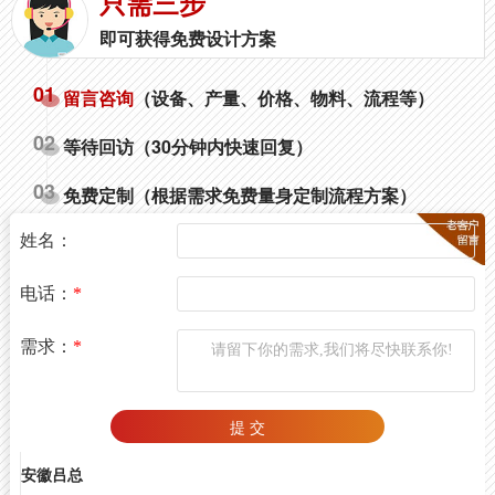
只需三步
2021-4-13 20:32:18
即可获得免费设计方案
内蒙古孔总
01
留言咨询
（设备、产量、价格、物料、流程等）
玉米定量包装设备多少钱？
2021-4-10 15:25:16
02
等待回访
（30分钟内快速回复）
天津刘总
03
免费定制
（根据需求免费量身定制流程方案）
棉籽可以用包装机吗？
2021-2-11 23:11:16
姓名：
云南陈先生
电话：
*
双斗包装机和双工位包装机哪个好？
需求：
*
2021-2-18 7:15:20
安徽吕总
鸡粪有机肥颗粒包装机需要投资多少钱
2021-5-11 15:20:45