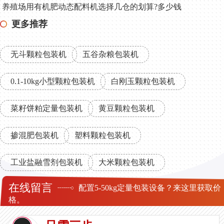
养殖场用有机肥动态配料机选择几仓的划算?多少钱
更多推荐
无斗颗粒包装机
五谷杂粮包装机
0.1-10kg小型颗粒包装机
白刚玉颗粒包装机
滕甘肃周先生
菜籽饼粕定量包装机
黄豆颗粒包装机
掺混肥需要什么定量包装设备？
2021-6-5 17:17:20
掺混肥包装机
塑料颗粒包装机
黑龙江樊女士
工业盐融雪剂包装机
大米颗粒包装机
鸡粪有机肥包装机有哪些优势？
2021-5-24 23:18:36
在线留言
配置5-50kg定量包装设备？来这里获取价
格。
广西张总
双工位定量包装机要多钱？