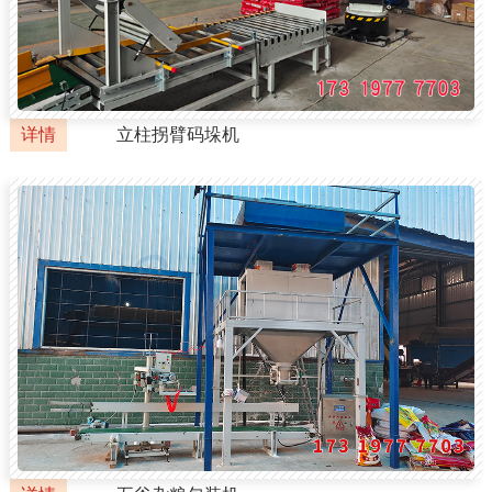
详情
立柱拐臂码垛机